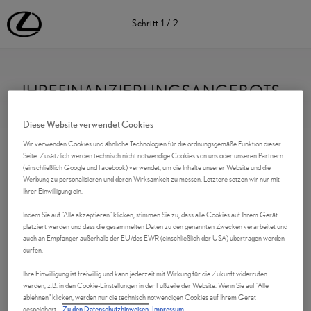
Lexus Deutschland | Lexus Automobile | Lexus
Schritt
1
/
2
IHREFINANZIERUNGSANGEBOTS
ANFRAGE
Diese Website verwendet Cookies
Wir verwenden Cookies und ähnliche Technologien für die ordnungsgemäße Funktion dieser
Kontaktdaten
Seite. Zusätzlich werden technisch nicht notwendige Cookies von uns oder unseren Partnern
(einschließlich Google und Facebook) verwendet, um die Inhalte unserer Website und die
Werbung zu personalisieren und deren Wirksamkeit zu messen. Letztere setzen wir nur mit
Anrede
Ihrer Einwilligung ein.
Indem Sie auf "Alle akzeptieren" klicken, stimmen Sie zu, dass alle Cookies auf Ihrem Gerät
platziert werden und dass die gesammelten Daten zu den genannten Zwecken verarbeitet und
auch an Empfänger außerhalb der EU/des EWR (einschließlich der USA) übertragen werden
Vorname
*
dürfen.
Ihre Einwilligung ist freiwillig und kann jederzeit mit Wirkung für die Zukunft widerrufen
werden, z.B. in den Cookie-Einstellungen in der Fußzeile der Website. Wenn Sie auf "Alle
ablehnen" klicken, werden nur die technisch notwendigen Cookies auf Ihrem Gerät
gespeichert.
Zu den Datenschutzhinweisen
Impressum