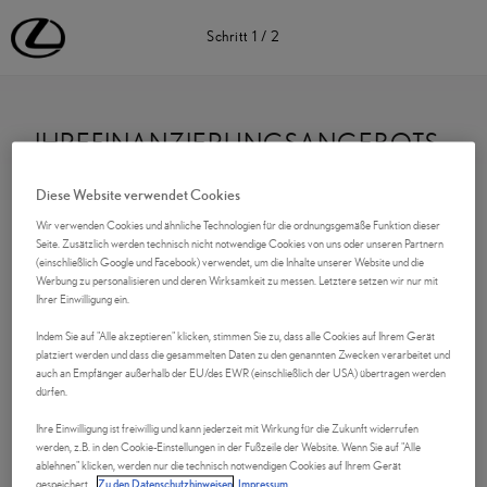
Lexus Deutschland | Lexus Automobile | Lexus
Schritt
1
/
2
IHREFINANZIERUNGSANGEBOTS
ANFRAGE
Diese Website verwendet Cookies
Wir verwenden Cookies und ähnliche Technologien für die ordnungsgemäße Funktion dieser
Kontaktdaten
Seite. Zusätzlich werden technisch nicht notwendige Cookies von uns oder unseren Partnern
(einschließlich Google und Facebook) verwendet, um die Inhalte unserer Website und die
Werbung zu personalisieren und deren Wirksamkeit zu messen. Letztere setzen wir nur mit
Anrede
Ihrer Einwilligung ein.
Indem Sie auf "Alle akzeptieren" klicken, stimmen Sie zu, dass alle Cookies auf Ihrem Gerät
platziert werden und dass die gesammelten Daten zu den genannten Zwecken verarbeitet und
auch an Empfänger außerhalb der EU/des EWR (einschließlich der USA) übertragen werden
Vorname
*
dürfen.
Ihre Einwilligung ist freiwillig und kann jederzeit mit Wirkung für die Zukunft widerrufen
werden, z.B. in den Cookie-Einstellungen in der Fußzeile der Website. Wenn Sie auf "Alle
ablehnen" klicken, werden nur die technisch notwendigen Cookies auf Ihrem Gerät
gespeichert.
Zu den Datenschutzhinweisen
Impressum