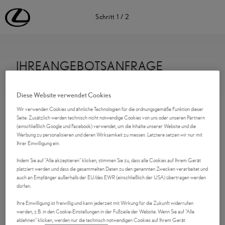
Lexus Deutschland | Lexus Automobile | Lexus
Schritt
1
/
2
IHREANGEBOTSANFRAGE
Kontaktdaten
Diese Website verwendet Cookies
Wir verwenden Cookies und ähnliche Technologien für die ordnungsgemäße Funktion dieser
Anrede
Seite. Zusätzlich werden technisch nicht notwendige Cookies von uns oder unseren Partnern
(einschließlich Google und Facebook) verwendet, um die Inhalte unserer Website und die
Werbung zu personalisieren und deren Wirksamkeit zu messen. Letztere setzen wir nur mit
Ihrer Einwilligung ein.
Indem Sie auf "Alle akzeptieren" klicken, stimmen Sie zu, dass alle Cookies auf Ihrem Gerät
Vorname
*
platziert werden und dass die gesammelten Daten zu den genannten Zwecken verarbeitet und
auch an Empfänger außerhalb der EU/des EWR (einschließlich der USA) übertragen werden
dürfen.
Ihre Einwilligung ist freiwillig und kann jederzeit mit Wirkung für die Zukunft widerrufen
werden, z.B. in den Cookie-Einstellungen in der Fußzeile der Website. Wenn Sie auf "Alle
Nachname
*
ablehnen" klicken, werden nur die technisch notwendigen Cookies auf Ihrem Gerät