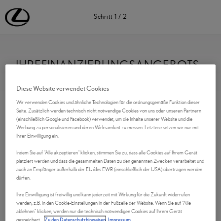
Lexus Deutschland | Lexus Automobile | Lexus
Schritt
1
/
2
IHREFINANZIERUNGSANGEBOTS
ANFRAGE
Diese Website verwendet Cookies
Wir verwenden Cookies und ähnliche Technologien für die ordnungsgemäße Funktion dieser
Kontaktdaten
Seite. Zusätzlich werden technisch nicht notwendige Cookies von uns oder unseren Partnern
(einschließlich Google und Facebook) verwendet, um die Inhalte unserer Website und die
Werbung zu personalisieren und deren Wirksamkeit zu messen. Letztere setzen wir nur mit
Anrede
Ihrer Einwilligung ein.
Indem Sie auf "Alle akzeptieren" klicken, stimmen Sie zu, dass alle Cookies auf Ihrem Gerät
platziert werden und dass die gesammelten Daten zu den genannten Zwecken verarbeitet und
auch an Empfänger außerhalb der EU/des EWR (einschließlich der USA) übertragen werden
Vorname
*
dürfen.
Ihre Einwilligung ist freiwillig und kann jederzeit mit Wirkung für die Zukunft widerrufen
werden, z.B. in den Cookie-Einstellungen in der Fußzeile der Website. Wenn Sie auf "Alle
ablehnen" klicken, werden nur die technisch notwendigen Cookies auf Ihrem Gerät
gespeichert.
Zu den Datenschutzhinweisen
Impressum