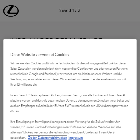
Lexus Deutschland | Lexus Automobile | Lexus
Schritt
1
/
2
IHRE ANGEBOTSANFRAGE
Diese Website verwendet Cookies
Kontaktdaten
Wir verwenden Cookies und ähnliche Technologien für die ordnungsgemäße Funktion dieser
Seite. Zusätzlich werden technisch nicht notwendige Cookies von uns oder unseren Partnern
Anrede
(einschließlich Google und Facebook) verwendet, um die Inhalte unserer Website und die
Werbung zu personalisieren und deren Wirksamkeit zu messen. Letztere setzen wir nur mit
Ihrer Einwilligung ein.
Indem Sie auf "Alle akzeptieren" klicken, stimmen Sie zu, dass alle Cookies auf Ihrem Gerät
platziert werden und dass die gesammelten Daten zu den genannten Zwecken verarbeitet und
Vorname
*
auch an Empfänger außerhalb der EU/des EWR (einschließlich der USA) übertragen werden
dürfen.
Ihre Einwilligung ist freiwillig und kann jederzeit mit Wirkung für die Zukunft widerrufen
werden, z.B. in den Cookie-Einstellungen in der Fußzeile der Website. Wenn Sie auf "Alle
ablehnen" klicken, werden nur die technisch notwendigen Cookies auf Ihrem Gerät
Nachname
*
gespeichert.
Zu den Datenschutzhinweisen
Impressum