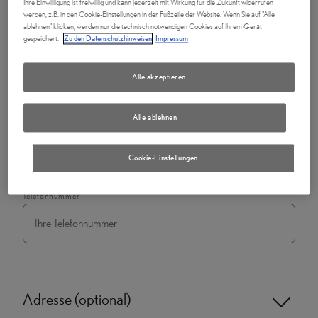
Ihre Einwilligung ist freiwillig und kann jederzeit mit Wirkung für die Zukunft widerrufen
werden, z.B. in den Cookie-Einstellungen in der Fußzeile der Website. Wenn Sie auf "Alle
ablehnen" klicken, werden nur die technisch notwendigen Cookies auf Ihrem Gerät
gespeichert.
Zu den Datenschutzhinweisen
Impressum
Firma
*
Alle akzeptieren
Alle ablehnen
E-Mail
*
Cookie-Einstellungen
Telefonnummer
Adresse (optional)