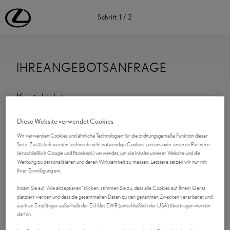
Lexus Deutschland | Lexus Automobile | Lexus
Schritt
1
/
2
IHREANGEBOTSANFRAGE
Kontaktdaten
Anrede
Diese Website verwendet Cookies
Wir verwenden Cookies und ähnliche Technologien für die ordnungsgemäße Funktion dieser
Seite. Zusätzlich werden technisch nicht notwendige Cookies von uns oder unseren Partnern
(einschließlich Google und Facebook) verwendet, um die Inhalte unserer Website und die
Werbung zu personalisieren und deren Wirksamkeit zu messen. Letztere setzen wir nur mit
Vorname
*
Ihrer Einwilligung ein.
Indem Sie auf "Alle akzeptieren" klicken, stimmen Sie zu, dass alle Cookies auf Ihrem Gerät
platziert werden und dass die gesammelten Daten zu den genannten Zwecken verarbeitet und
auch an Empfänger außerhalb der EU/des EWR (einschließlich der USA) übertragen werden
dürfen.
Nachname
*