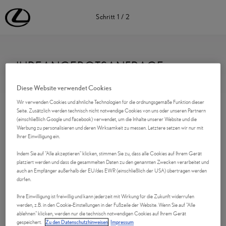
Lexus Deutschland | Lexus Automobile | Lexus
Schritt
1
/
2
IHREANGEBOTSANFRAGE
Diese Website verwendet Cookies
Kontaktdaten
Wir verwenden Cookies und ähnliche Technologien für die ordnungsgemäße Funktion dieser
Seite. Zusätzlich werden technisch nicht notwendige Cookies von uns oder unseren Partnern
Anrede
(einschließlich Google und Facebook) verwendet, um die Inhalte unserer Website und die
Werbung zu personalisieren und deren Wirksamkeit zu messen. Letztere setzen wir nur mit
Ihrer Einwilligung ein.
Indem Sie auf "Alle akzeptieren" klicken, stimmen Sie zu, dass alle Cookies auf Ihrem Gerät
platziert werden und dass die gesammelten Daten zu den genannten Zwecken verarbeitet und
Vorname
*
auch an Empfänger außerhalb der EU/des EWR (einschließlich der USA) übertragen werden
dürfen.
Ihre Einwilligung ist freiwillig und kann jederzeit mit Wirkung für die Zukunft widerrufen
werden, z.B. in den Cookie-Einstellungen in der Fußzeile der Website. Wenn Sie auf "Alle
ablehnen" klicken, werden nur die technisch notwendigen Cookies auf Ihrem Gerät
Nachname
*
gespeichert.
Zu den Datenschutzhinweisen
Impressum