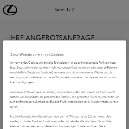
Lexus Deutschland | Lexus Automobile | Lexus
Schritt
1
/
2
IHRE ANGEBOTSANFRAGE
Kontaktdaten
Diese Website verwendet Cookies
Wir verwenden Cookies und ähnliche Technologien für die ordnungsgemäße Funktion dieser
Anrede
Seite. Zusätzlich werden technisch nicht notwendige Cookies von uns oder unseren Partnern
(einschließlich Google und Facebook) verwendet, um die Inhalte unserer Website und die
Werbung zu personalisieren und deren Wirksamkeit zu messen. Letztere setzen wir nur mit
Ihrer Einwilligung ein.
Indem Sie auf "Alle akzeptieren" klicken, stimmen Sie zu, dass alle Cookies auf Ihrem Gerät
Vorname
*
platziert werden und dass die gesammelten Daten zu den genannten Zwecken verarbeitet und
auch an Empfänger außerhalb der EU/des EWR (einschließlich der USA) übertragen werden
dürfen.
Ihre Einwilligung ist freiwillig und kann jederzeit mit Wirkung für die Zukunft widerrufen
werden, z.B. in den Cookie-Einstellungen in der Fußzeile der Website. Wenn Sie auf "Alle
Nachname
*
ablehnen" klicken, werden nur die technisch notwendigen Cookies auf Ihrem Gerät