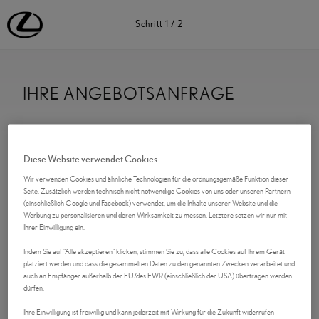
Lexus Deutschland | Lexus Automobile | Lexus
Schritt
1
/
2
IHRE ANGEBOTSANFRAGE
Kontaktdaten
Diese Website verwendet Cookies
Anrede
Wir verwenden Cookies und ähnliche Technologien für die ordnungsgemäße Funktion dieser
Seite. Zusätzlich werden technisch nicht notwendige Cookies von uns oder unseren Partnern
(einschließlich Google und Facebook) verwendet, um die Inhalte unserer Website und die
Werbung zu personalisieren und deren Wirksamkeit zu messen. Letztere setzen wir nur mit
Ihrer Einwilligung ein.
Vorname
*
Indem Sie auf "Alle akzeptieren" klicken, stimmen Sie zu, dass alle Cookies auf Ihrem Gerät
platziert werden und dass die gesammelten Daten zu den genannten Zwecken verarbeitet und
auch an Empfänger außerhalb der EU/des EWR (einschließlich der USA) übertragen werden
dürfen.
Nachname
*
Ihre Einwilligung ist freiwillig und kann jederzeit mit Wirkung für die Zukunft widerrufen