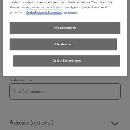
werden, z.B. in den Cookie-Einstellungen in der Fußzeile der Website. Wenn Sie auf "Alle
ablehnen" klicken, werden nur die technisch notwendigen Cookies auf Ihrem Gerät
gespeichert.
Zu den Datenschutzhinweisen
Impressum
Firma
*
Alle akzeptieren
Alle ablehnen
E-Mail
*
Cookie-Einstellungen
Telefonnummer
Adresse (optional)