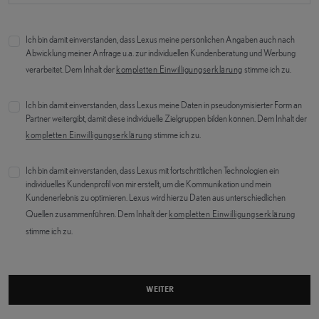
Ich bin damit einverstanden, dass Lexus meine persönlichen Angaben auch nach
Abwicklung meiner Anfrage u.a. zur individuellen Kundenberatung und Werbung
verarbeitet. Dem Inhalt der
kompletten Einwilligungserklärung
stimme ich zu.
Ich bin damit einverstanden, dass Lexus meine Daten in pseudonymisierter Form an
Partner weitergibt, damit diese individuelle Zielgruppen bilden können. Dem Inhalt der
kompletten Einwilligungserklärung
stimme ich zu.
Ich bin damit einverstanden, dass Lexus mit fortschrittlichen Technologien ein
individuelles Kundenprofil von mir erstellt, um die Kommunikation und mein
Kundenerlebnis zu optimieren. Lexus wird hierzu Daten aus unterschiedlichen
Quellen zusammenführen. Dem Inhalt der
kompletten Einwilligungserklärung
stimme ich zu.
WEITER