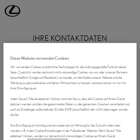
Lexus Deutschland | Lexus Automobile | Lexus
IHRE KONTAKTDATEN
Anrede
Diese Website verwendet Cookies
Wir verwenden Cookies und ähnliche Technologien für die ordnungsgemäße Funktion dieser
Seite. Zusätzlich werden technisch nicht notwendige Cookies von uns oder unseren Partnern
(einschließlich Google und Facebook) verwendet, um die Inhalte unserer Website und die
VORNAME
Werbung zu personalisieren und deren Wirksamkeit zu messen. Letztere setzen wir nur mit
Ihrer Einwilligung ein.
Indem Sie auf "Alle akzeptieren" klicken, stimmen Sie zu, dass alle Cookies auf Ihrem Gerät
platziert werden und dass die gesammelten Daten zu den genannten Zwecken verarbeitet und
NACHNAME
auch an Empfänger außerhalb der EU/des EWR (einschließlich der USA) übertragen werden
dürfen.
Ihre Einwilligung ist freiwillig und kann jederzeit mit Wirkung für die Zukunft widerrufen
werden, z.B. in den Cookie-Einstellungen in der Fußzeile der Website. Wenn Sie auf "Alle
Firma (optional)
ablehnen" klicken, werden nur die technisch notwendigen Cookies auf Ihrem Gerät