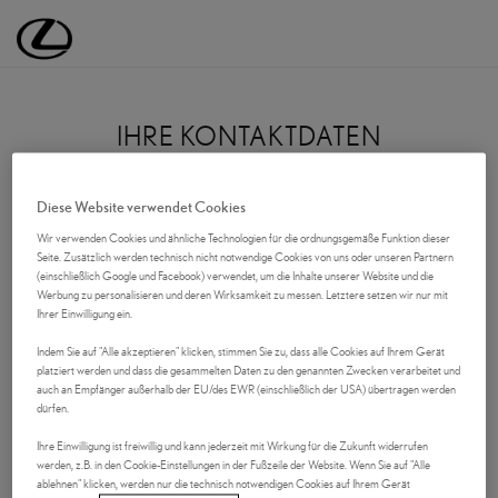
Lexus Deutschland | Lexus Automobile | Lexus
IHRE KONTAKTDATEN
Anrede
Diese Website verwendet Cookies
Wir verwenden Cookies und ähnliche Technologien für die ordnungsgemäße Funktion dieser
Seite. Zusätzlich werden technisch nicht notwendige Cookies von uns oder unseren Partnern
(einschließlich Google und Facebook) verwendet, um die Inhalte unserer Website und die
VORNAME
Werbung zu personalisieren und deren Wirksamkeit zu messen. Letztere setzen wir nur mit
Ihrer Einwilligung ein.
Indem Sie auf "Alle akzeptieren" klicken, stimmen Sie zu, dass alle Cookies auf Ihrem Gerät
platziert werden und dass die gesammelten Daten zu den genannten Zwecken verarbeitet und
NACHNAME
auch an Empfänger außerhalb der EU/des EWR (einschließlich der USA) übertragen werden
dürfen.
Ihre Einwilligung ist freiwillig und kann jederzeit mit Wirkung für die Zukunft widerrufen
werden, z.B. in den Cookie-Einstellungen in der Fußzeile der Website. Wenn Sie auf "Alle
Firma (optional)
ablehnen" klicken, werden nur die technisch notwendigen Cookies auf Ihrem Gerät