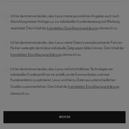
Ich bin damit einverstanden, dass Lexus meine persönlichen Angaben auch nach
Abwicklung meiner Anfrage u.a. zur individuellen Kundenberatung und Werbung
verarbeitet. Dem Inhalt der
kompletten Einwilligungserklärung
stimme ich zu.
Ich bin damit einverstanden, dass Lexus meine Daten in pseudonymisierter Form an
Partner weitergibt, damit diese individuelle Zielgruppen bilden können. Dem Inhalt der
kompletten Einwilligungserklärung
stimme ich zu.
Ich bin damit einverstanden, dass Lexus mit fortschrittlichen Technologien ein
individuelles Kundenprofil von mir erstellt, um die Kommunikation und mein
Kundenerlebnis zu optimieren. Lexus wird hierzu Daten aus unterschiedlichen
Quellen zusammenführen. Dem Inhalt der
kompletten Einwilligungserklärung
stimme ich zu.
WEITER