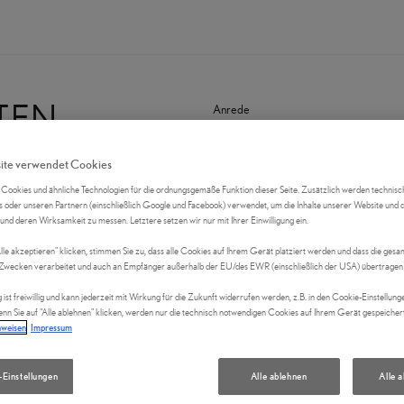
TEN
Anrede
ite verwendet Cookies
VORNAME
ookies und ähnliche Technologien für die ordnungsgemäße Funktion dieser Seite. Zusätzlich werden technisc
 oder unseren Partnern (einschließlich Google und Facebook) verwendet, um die Inhalte unserer Website und
 und deren Wirksamkeit zu messen. Letztere setzen wir nur mit Ihrer Einwilligung ein.
Alle akzeptieren" klicken, stimmen Sie zu, dass alle Cookies auf Ihrem Gerät platziert werden und dass die ge
NACHNAME
Zwecken verarbeitet und auch an Empfänger außerhalb der EU/des EWR (einschließlich der USA) übertragen
g ist freiwillig und kann jederzeit mit Wirkung für die Zukunft widerrufen werden, z.B. in den Cookie-Einstellung
nn Sie auf "Alle ablehnen" klicken, werden nur die technisch notwendigen Cookies auf Ihrem Gerät gespeicher
nweisen
Impressum
Firma (optional)
-Einstellungen
Alle ablehnen
Alle 