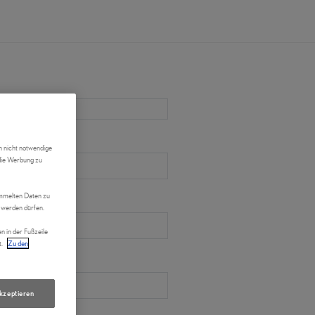
h nicht notwendige
 die Werbung zu
sammelten Daten zu
 werden dürfen.
en in der Fußzeile
t.
Zu den
akzeptieren