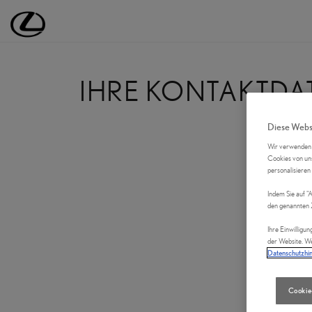
Lexus Deutschland | Lexus Automobile | Lexus
IHRE KONTAKTDA
Diese Webs
Wir verwenden C
Cookies von uns
personalisieren
Indem Sie auf "
den genannten 
Ihre Einwilligun
der Website. We
Datenschutzhi
Cookie