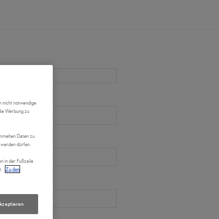
h nicht notwendige
 die Werbung zu
sammelten Daten zu
 werden dürfen.
en in der Fußzeile
t.
Zu den
akzeptieren