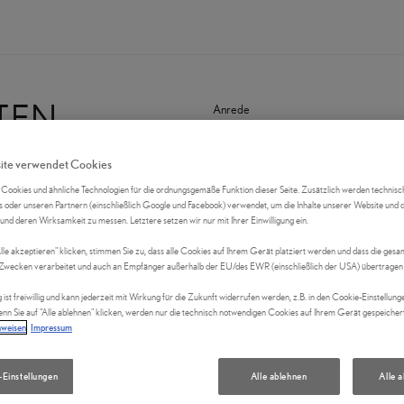
TEN
Anrede
ite verwendet Cookies
VORNAME
ookies und ähnliche Technologien für die ordnungsgemäße Funktion dieser Seite. Zusätzlich werden technisc
 oder unseren Partnern (einschließlich Google und Facebook) verwendet, um die Inhalte unserer Website und
 und deren Wirksamkeit zu messen. Letztere setzen wir nur mit Ihrer Einwilligung ein.
Alle akzeptieren" klicken, stimmen Sie zu, dass alle Cookies auf Ihrem Gerät platziert werden und dass die ge
NACHNAME
Zwecken verarbeitet und auch an Empfänger außerhalb der EU/des EWR (einschließlich der USA) übertragen
g ist freiwillig und kann jederzeit mit Wirkung für die Zukunft widerrufen werden, z.B. in den Cookie-Einstellung
nn Sie auf "Alle ablehnen" klicken, werden nur die technisch notwendigen Cookies auf Ihrem Gerät gespeicher
nweisen
Impressum
Firma (optional)
-Einstellungen
Alle ablehnen
Alle 