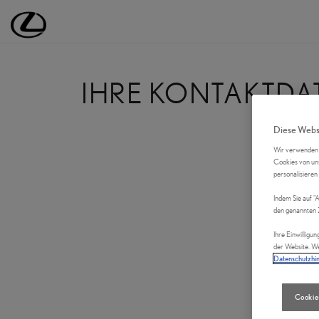
Lexus Deutschland | Lexus Automobile | Lexus
IHRE KONTAKTDA
Diese Webs
Wir verwenden C
Cookies von uns
personalisieren
Indem Sie auf "
den genannten 
Ihre Einwilligun
der Website. We
Datenschutzhi
Cookie