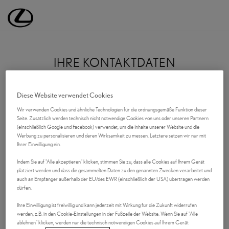
Lexus Deutschland | Lexus Automobile | Lexus
IHRE KONTAKTDATEN
Anrede
Diese Website verwendet Cookies
Wir verwenden Cookies und ähnliche Technologien für die ordnungsgemäße Funktion dieser
Seite. Zusätzlich werden technisch nicht notwendige Cookies von uns oder unseren Partnern
(einschließlich Google und Facebook) verwendet, um die Inhalte unserer Website und die
VORNAME
Werbung zu personalisieren und deren Wirksamkeit zu messen. Letztere setzen wir nur mit
Ihrer Einwilligung ein.
Indem Sie auf "Alle akzeptieren" klicken, stimmen Sie zu, dass alle Cookies auf Ihrem Gerät
platziert werden und dass die gesammelten Daten zu den genannten Zwecken verarbeitet und
NACHNAME
auch an Empfänger außerhalb der EU/des EWR (einschließlich der USA) übertragen werden
dürfen.
Ihre Einwilligung ist freiwillig und kann jederzeit mit Wirkung für die Zukunft widerrufen
werden, z.B. in den Cookie-Einstellungen in der Fußzeile der Website. Wenn Sie auf "Alle
Firma (optional)
ablehnen" klicken, werden nur die technisch notwendigen Cookies auf Ihrem Gerät