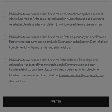
Ich bin damit einverstanden, dass Lexus meine persönlichen Angaben auch nach
Abwicklung meiner Anfrage u.a. zur individuellen Kundenberatung und Werbung
verarbeitet. Dem Inhalt der
kompletten Einwilligungserklärung
stimme ich zu.
Ich bin damit einverstanden, dass Lexus meine Daten in pseudonymisierter Form an
Partner weitergibt, damit diese individuelle Zielgruppen bilden können. Dem Inhalt der
kompletten Einwilligungserklärung
stimme ich zu.
Ich bin damit einverstanden, dass Lexus mit fortschrittlichen Technologien ein
individuelles Kundenprofil von mir erstellt, um die Kommunikation und mein
Kundenerlebnis zu optimieren. Lexus wird hierzu Daten aus unterschiedlichen
Quellen zusammenführen. Dem Inhalt der
kompletten Einwilligungserklärung
stimme ich zu.
WEITER