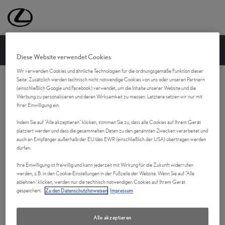
Lexus Deutschland | Lexus Automobile | Lexus
SCHRITT
1
VON
10
Diese Website verwendet Cookies
Wir verwenden Cookies und ähnliche Technologien für die ordnungsgemäße Funktion dieser
Seite. Zusätzlich werden technisch nicht notwendige Cookies von uns oder unseren Partnern
FAHREN SIE BEREITS EINEN LEXUS?
(einschließlich Google und Facebook) verwendet, um die Inhalte unserer Website und die
Werbung zu personalisieren und deren Wirksamkeit zu messen. Letztere setzen wir nur mit
Ihrer Einwilligung ein.
Bevor wir starten, eine kurze Frage an Sie
Indem Sie auf "Alle akzeptieren" klicken, stimmen Sie zu, dass alle Cookies auf Ihrem Gerät
platziert werden und dass die gesammelten Daten zu den genannten Zwecken verarbeitet und
auch an Empfänger außerhalb der EU/des EWR (einschließlich der USA) übertragen werden
dürfen.
Ihre Einwilligung ist freiwillig und kann jederzeit mit Wirkung für die Zukunft widerrufen
werden, z.B. in den Cookie-Einstellungen in der Fußzeile der Website. Wenn Sie auf "Alle
ablehnen" klicken, werden nur die technisch notwendigen Cookies auf Ihrem Gerät
gespeichert.
Zu den Datenschutzhinweisen
Impressum
JA
NEIN
Alle akzeptieren